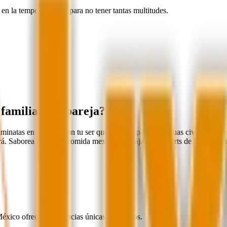
en la temporada baja para no tener tantas multitudes.
 familia o en pareja?
minatas en la playa con tu ser querido o explorar antiguas civilizaciones
rá. Saborea auténtica comida mexicana, relájate en resorts de lujo y sum
éxico ofrece experiencias únicas para todos.