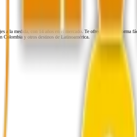
es a la medida, con 14 años en el mercado. Te ofrecemos una forma fácil
en Colombia y otros destinos de Latinoamérica.