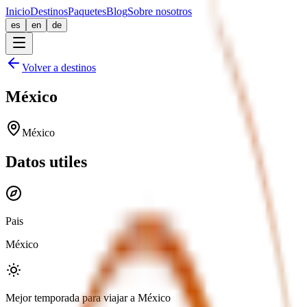
Inicio
Destinos
Paquetes
Blog
Sobre nosotros
es
en
de
Volver a destinos
México
México
Datos utiles
Pais
México
Mejor temporada para viajar a México