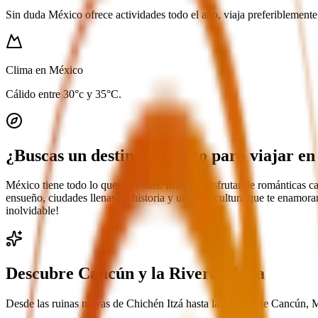
Sin duda México ofrece actividades todo el año, viaja preferiblemente 
Clima en México
Cálido entre 30°c y 35°C.
¿Buscas un destino perfecto para viajar en
México tiene todo lo que necesitas. Imagina disfrutar de románticas ca
ensueño, ciudades llenas de historia y una rica cultura que te enamora
inolvidable!
Descubre Cancún y la Rivera Maya
Desde las ruinas mayas de Chichén Itzá hasta las playas de Cancún, M