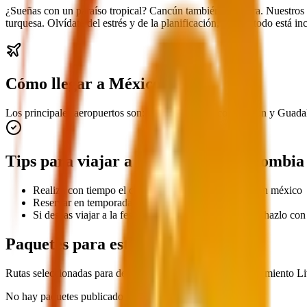
¿Sueñas con un paraíso tropical? Cancún también te espera. Nuestros p
turquesa. Olvídate del estrés y de la planificación, ya que todo está i
Cómo llegar a México
Los principales aeropuertos son: Ciudad de México, Cancún y Guadala
Tips para viajar a México desde Colombia
Realiza con tiempo el check en la página de migración méxico
Reservar en temporada baja méxicana
Si deseas viajar a la festividad del día de los muertos, hazlo co
Paquetes para este destino
Rutas seleccionadas para descubrir este lugar con acompanamiento L
No hay paquetes publicados para este destino.