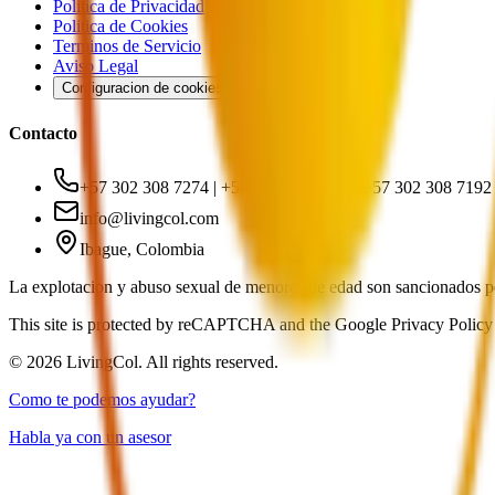
Politica de Privacidad
Politica de Cookies
Terminos de Servicio
Aviso Legal
Configuracion de cookies
Contacto
+57 302 308 7274 | +57 314 214 3073 | +57 302 308 7192
info@livingcol.com
Ibague, Colombia
La explotacion y abuso sexual de menores de edad son sancionados p
This site is protected by reCAPTCHA and the Google Privacy Policy 
©
2026
LivingCol. All rights reserved.
Como te podemos ayudar?
Habla ya con un asesor