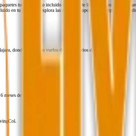
aquetes turísticos todo incluido a Cancún te llevarán a las playas de ar
ncluido en tu paquete. Explora las diferentes opciones y prepárate para d
jara, donde se reciben vuelos directos diarios desde Colombia.
n 6 meses de antelación
ivingCol.