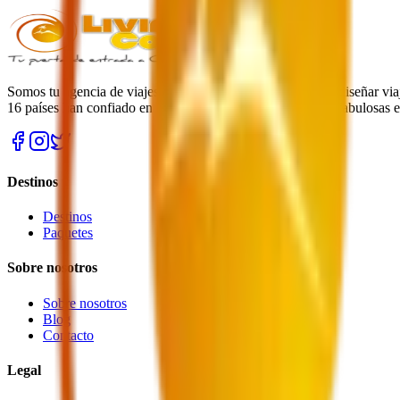
Somos tu agencia de viajes online en Colombia experta en diseñar viaj
16 países han confiado en nosotros para vivir experiencias fabulosas 
Destinos
Destinos
Paquetes
Sobre nosotros
Sobre nosotros
Blog
Contacto
Legal