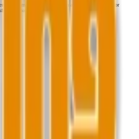
ena blanca más impresionantes, con aguas cristalinas de color
isfrutar del paraíso en Cancún.