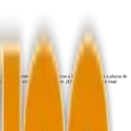
 juntos. Nuestros paquetes turísticos a México te llevarán a playas de
érgete en la vida nocturna vibrante. ¡Elige México para un viaje